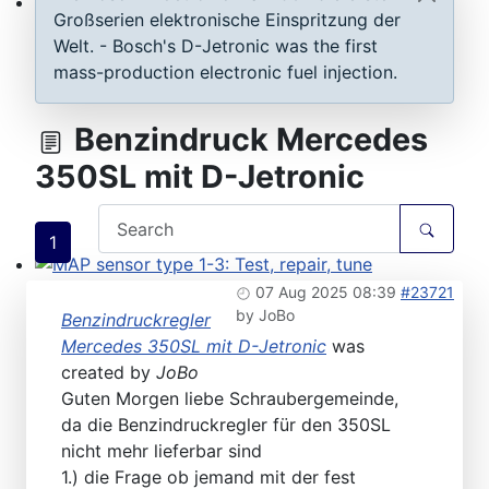
Großserien elektronische Einspritzung der
ECU D-Jetronic & KE-Jetronic: Test and tune
Welt. - Bosch's D-Jetronic was the first
mass-production electronic fuel injection.
Benzindruck Mercedes
350SL mit D-Jetronic
1
MAP sensor type 1-3: Test, repair, tune
07 Aug 2025 08:39
#23721
by
JoBo
Benzindruckregler
Mercedes 350SL mit D-Jetronic
was
created by
JoBo
Guten Morgen liebe Schraubergemeinde,
da die Benzindruckregler für den 350SL
nicht mehr lieferbar sind
1.) die Frage ob jemand mit der fest