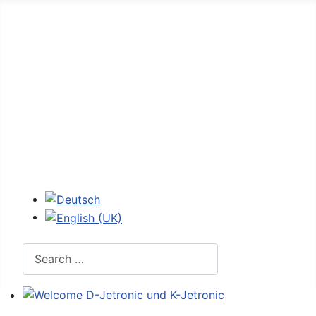
Home
Forum
D-Jetronic
JetroPedia
Workshops
Login
Select your language
Search
Welcome D-Jetronic und K-Jetronic