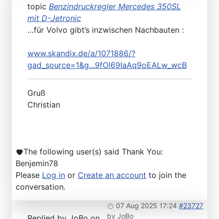
topic
Benzindruckregler Mercedes 350SL
mit D-Jetronic
…für Volvo gibt’s inzwischen Nachbauten :
www.skandix.de/a/1071886/?
gad_source=1&g...9fOl69IaAq9oEALw_wcB
Gruß
Christian
The following user(s) said Thank You:
Benjemin78
Please
Log in
or
Create an account
to join the
conversation.
07 Aug 2025 17:24
#23727
by
JoBo
Replied by
JoBo
on