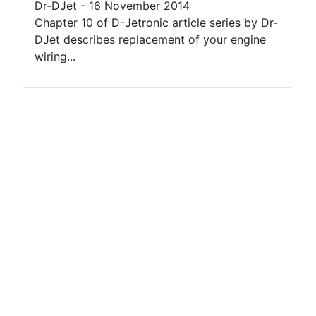
Dr-DJet
-
16 November 2014
Chapter 10 of D-Jetronic article series by Dr-
DJet describes replacement of your engine
wiring...
Terms of use
Netiquette
Datenschutzerklärung
Impressum (2)