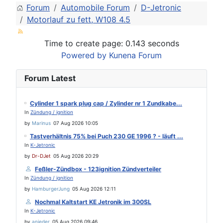
Forum
Automobile Forum
D-Jetronic
Motorlauf zu fett, W108 4.5
Time to create page: 0.143 seconds
Powered by
Kunena Forum
Forum Latest
Cylinder 1 spark plug cap / Zylinder nr 1 Zundkabe...
In
Zündung / ignition
by
Marinus
07 Aug 2026 10:05
Tastverhältnis 75% bei Puch 230 GE 1996 ? - läuft ...
In
K-Jetronic
by
Dr-DJet
05 Aug 2026 20:29
Feßler-Zündbox - 123ignition Zündverteiler
In
Zündung / ignition
by
HamburgerJung
05 Aug 2026 12:11
Nochmal Kaltstart KE Jetronik im 300SL
In
K-Jetronic
by
anieder
05 Aug 2026 09:46