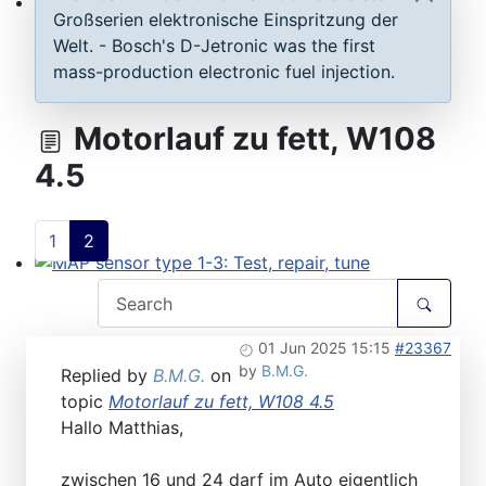
Großserien elektronische Einspritzung der
ECU D-Jetronic & KE-Jetronic: Test and tune
Welt. - Bosch's D-Jetronic was the first
mass-production electronic fuel injection.
Motorlauf zu fett, W108
4.5
1
2
MAP sensor type 1-3: Test, repair, tune
01 Jun 2025 15:15
#23367
by
B.M.G.
Replied by
B.M.G.
on
topic
Motorlauf zu fett, W108 4.5
Hallo Matthias,
zwischen 16 und 24 darf im Auto eigentlich