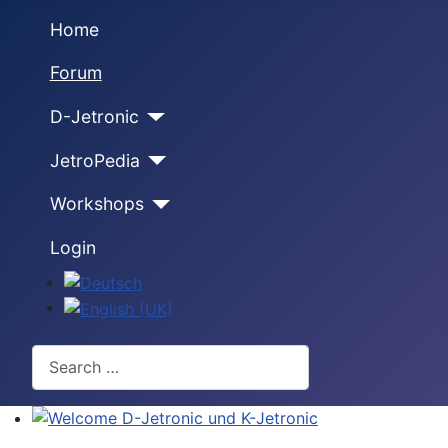
Home
Forum
D-Jetronic
JetroPedia
Workshops
Login
Select your language
Search
Welcome D-Jetronic und K-Jetronic