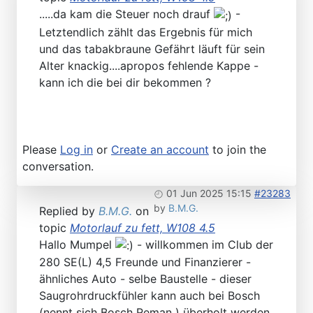
.....da kam die Steuer noch drauf
-
Letztendlich zählt das Ergebnis für mich
und das tabakbraune Gefährt läuft für sein
Alter knackig....apropos fehlende Kappe -
kann ich die bei dir bekommen ?
Please
Log in
or
Create an account
to join the
conversation.
01 Jun 2025 15:15
#23283
by
B.M.G.
Replied by
B.M.G.
on
topic
Motorlauf zu fett, W108 4.5
Hallo Mumpel
- willkommen im Club der
280 SE(L) 4,5 Freunde und Finanzierer -
ähnliches Auto - selbe Baustelle - dieser
Saugrohrdruckfühler kann auch bei Bosch
(nennt sich Bosch Reman ) überholt werden