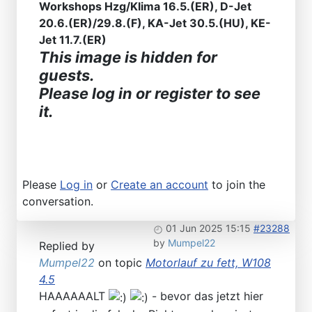
Workshops Hzg/Klima 16.5.(ER), D-Jet
20.6.(ER)/29.8.(F), KA-Jet 30.5.(HU), KE-
Jet 11.7.(ER)
This image is hidden for
guests.
Please log in or register to see
it.
Please
Log in
or
Create an account
to join the
conversation.
01 Jun 2025 15:15
#23288
by
Mumpel22
Replied by
Mumpel22
on topic
Motorlauf zu fett, W108
4.5
HAAAAAALT
- bevor das jetzt hier