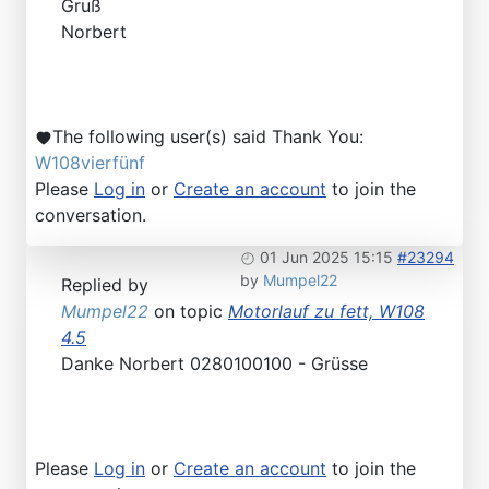
Gruß
Norbert
The following user(s) said Thank You:
W108vierfünf
Please
Log in
or
Create an account
to join the
conversation.
01 Jun 2025 15:15
#23294
by
Mumpel22
Replied by
Mumpel22
on topic
Motorlauf zu fett, W108
4.5
Danke Norbert 0280100100 - Grüsse
Please
Log in
or
Create an account
to join the