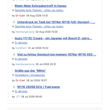
Rhein-Main Schraubertreff in Hanau
In
Sonstige Auto Themen - other car topics
by
Dr-DJet
04 Aug 2026 14:31
Unterdruck im Tank bei 1974er W116 (US-Version) - ...
In
Sonstige Auto Themen - other car topics
by
HamburgerJung
02 Aug 2026 15:55
Isuzu 117 EC Coupé - ein Japaner mit Bosch D-Jetro...
In
D-Jetronic
by
nordfisch
31 Jul 2026 15:22
Viel zu fettes Gemisch bei meinem 1974er W116 450 ...
In
D-Jetronic
by
HamburgerJung
28 Jul 2026 20:31
Grüße aus der "Mitte"
In
Vorstellung / Introduction
by
Dr-DJet
28 Jul 2026 19:37
W116 280SE ECU / Fuel pump
In
D-Jetronic
by
JTT
28 Jul 2026 09:45