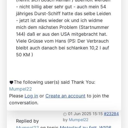
- nicht billig aber sehr gut - auch mein 54
jähriges Durst-Schiff hatte das selbe Leiden
- jetzt ist alles wieder ok und ich widme
mich dem nächsten Problem (Startnummer
144) daß er aus den USA mitgebracht hat.
Viele Grüsse vom Hans (PS: Der Verbrauch
bleibt auch danach bei schlanken 10,2 l auf
50 KM )
The following user(s) said Thank You:
Mumpel22
Please
Log in
or
Create an account
to join the
conversation.
01 Jun 2025 15:15
#23284
by
Mumpel22
Replied by
Mumpel22
on topic
Motorlauf zu fett, W108