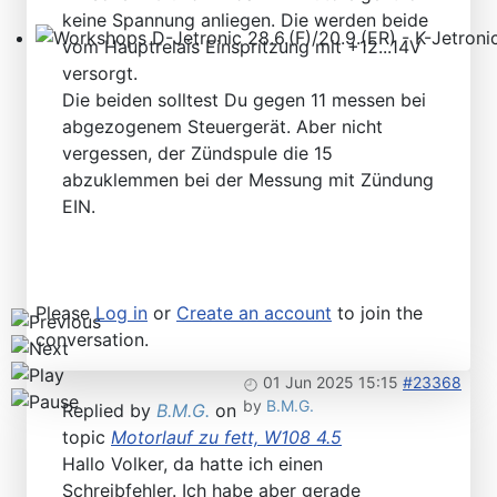
keine Spannung anliegen. Die werden beide
vom Hauptrelais Einspritzung mit +12...14V
Workshops D-Jetronic 28.6.(F)/20.9.(ER) - K-Jetronic(
versorgt.
Die beiden solltest Du gegen 11 messen bei
abgezogenem Steuergerät. Aber nicht
vergessen, der Zündspule die 15
abzuklemmen bei der Messung mit Zündung
EIN.
Please
Log in
or
Create an account
to join the
conversation.
01 Jun 2025 15:15
#23368
by
B.M.G.
Replied by
B.M.G.
on
topic
Motorlauf zu fett, W108 4.5
Hallo Volker, da hatte ich einen
Schreibfehler. Ich habe aber gerade