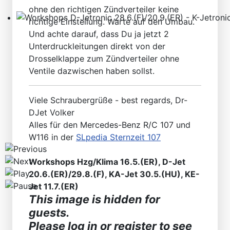
ohne den richtigen Zündverteiler keine
richtige Einstellung. Warte auf den Umbau.
Workshops D-Jetronic 28.6.(F)/20.9.(ER) - K-Jetronic(
Und achte darauf, dass Du ja jetzt 2
Unterdruckleitungen direkt von der
Drosselklappe zum Zündverteiler ohne
Ventile dazwischen haben sollst.
Viele Schraubergrüße - best regards, Dr-
DJet Volker
Alles für den Mercedes-Benz R/C 107 und
W116 in der
SLpedia Sternzeit 107
Workshops Hzg/Klima 16.5.(ER), D-Jet
20.6.(ER)/29.8.(F), KA-Jet 30.5.(HU), KE-
Jet 11.7.(ER)
This image is hidden for
guests.
Please log in or register to see