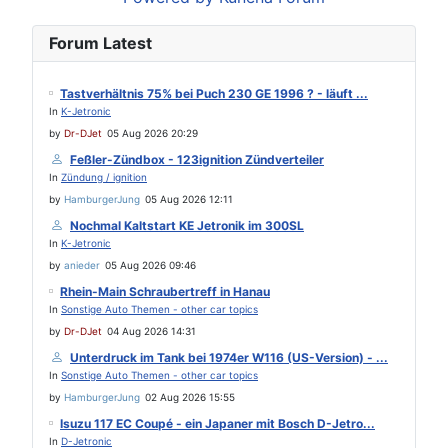
Forum Latest
Tastverhältnis 75% bei Puch 230 GE 1996 ? - läuft ...
In
K-Jetronic
by
Dr-DJet
05 Aug 2026 20:29
Feßler-Zündbox - 123ignition Zündverteiler
In
Zündung / ignition
by
HamburgerJung
05 Aug 2026 12:11
Nochmal Kaltstart KE Jetronik im 300SL
In
K-Jetronic
by
anieder
05 Aug 2026 09:46
Rhein-Main Schraubertreff in Hanau
In
Sonstige Auto Themen - other car topics
by
Dr-DJet
04 Aug 2026 14:31
Unterdruck im Tank bei 1974er W116 (US-Version) - ...
In
Sonstige Auto Themen - other car topics
by
HamburgerJung
02 Aug 2026 15:55
Isuzu 117 EC Coupé - ein Japaner mit Bosch D-Jetro...
In
D-Jetronic