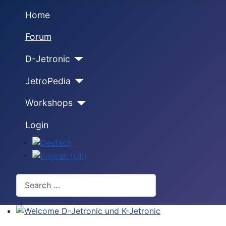
Home
Forum
D-Jetronic
JetroPedia
Workshops
Login
Select your language
Search
Welcome D-Jetronic und K-Jetronic