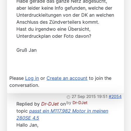
Habe gerade das ganze Netz abgesucht,
aber leider keine Info gefunden, welche der
Unterdruckleitungen von der DK an welchen
Anschluss des Zündverteilers kommt.
Hast du irgendwo eine Übersicht,
Unterdruckplan oder Foto davon?
Gruß Jan
Please
Log in
or
Create an account
to join the
conversation.
27 Sep 2015 19:51
#2054
by
Dr-DJet
Replied by
Dr-DJet
on
topic
passt ein M117.982 Motor in meinen
280SE 4.5
Hallo Jan,