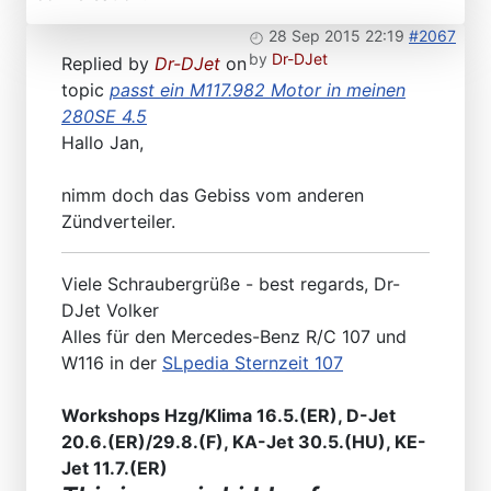
28 Sep 2015 22:19
#2067
by
Dr-DJet
Replied by
Dr-DJet
on
topic
passt ein M117.982 Motor in meinen
280SE 4.5
Hallo Jan,
nimm doch das Gebiss vom anderen
Zündverteiler.
Viele Schraubergrüße - best regards, Dr-
DJet Volker
Alles für den Mercedes-Benz R/C 107 und
W116 in der
SLpedia Sternzeit 107
Workshops Hzg/Klima 16.5.(ER), D-Jet
20.6.(ER)/29.8.(F), KA-Jet 30.5.(HU), KE-
Jet 11.7.(ER)