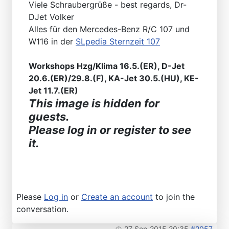
Viele Schraubergrüße - best regards, Dr-
DJet Volker
Alles für den Mercedes-Benz R/C 107 und
W116 in der
SLpedia Sternzeit 107
Workshops Hzg/Klima 16.5.(ER), D-Jet
20.6.(ER)/29.8.(F), KA-Jet 30.5.(HU), KE-
Jet 11.7.(ER)
This image is hidden for
guests.
Please log in or register to see
it.
Please
Log in
or
Create an account
to join the
conversation.
27 Sep 2015 20:35
#2057