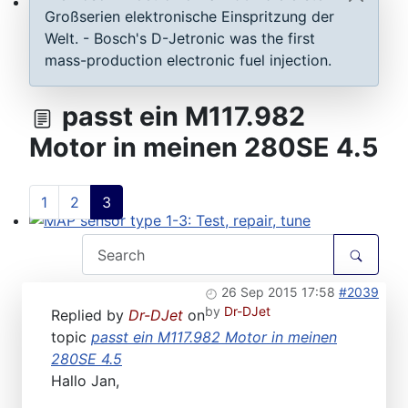
Großserien elektronische Einspritzung der
ECU D-Jetronic & KE-Jetronic: Test and tune
Welt. - Bosch's D-Jetronic was the first
mass-production electronic fuel injection.
passt ein M117.982
Motor in meinen 280SE 4.5
1
2
3
MAP sensor type 1-3: Test, repair, tune
26 Sep 2015 17:58
#2039
by
Dr-DJet
Replied by
Dr-DJet
on
topic
passt ein M117.982 Motor in meinen
280SE 4.5
Hallo Jan,