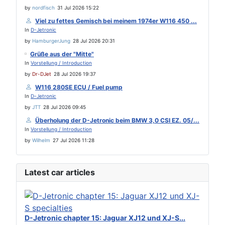
by
nordfisch
31 Jul 2026 15:22
Viel zu fettes Gemisch bei meinem 1974er W116 450 ...
In
D-Jetronic
by
HamburgerJung
28 Jul 2026 20:31
Grüße aus der "Mitte"
In
Vorstellung / Introduction
by
Dr-DJet
28 Jul 2026 19:37
W116 280SE ECU / Fuel pump
In
D-Jetronic
by
JTT
28 Jul 2026 09:45
Überholung der D-Jetronic beim BMW 3,0 CSI EZ. 05/...
In
Vorstellung / Introduction
by
Wilhelm
27 Jul 2026 11:28
Latest car articles
D-Jetronic chapter 15: Jaguar XJ12 und XJ-S...