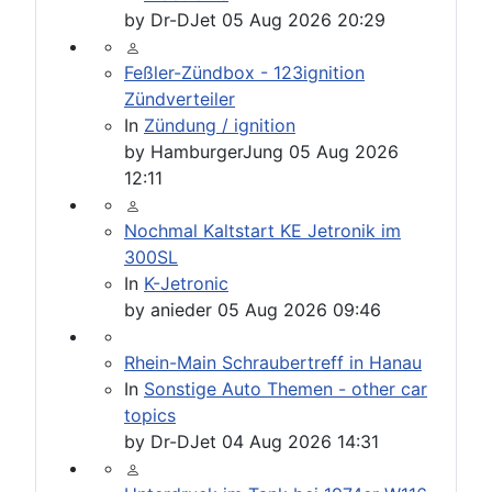
by
Dr-DJet
05 Aug 2026 20:29
Feßler-Zündbox - 123ignition
Zündverteiler
In
Zündung / ignition
by
HamburgerJung
05 Aug 2026
12:11
Nochmal Kaltstart KE Jetronik im
300SL
In
K-Jetronic
by
anieder
05 Aug 2026 09:46
Rhein-Main Schraubertreff in Hanau
In
Sonstige Auto Themen - other car
topics
by
Dr-DJet
04 Aug 2026 14:31