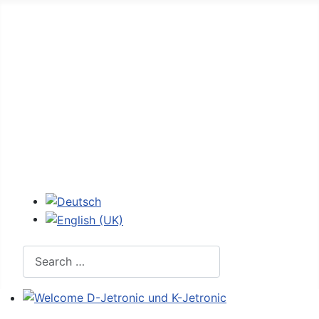
Home
Forum
D-Jetronic
JetroPedia
Workshops
Login
Select your language
Search
Welcome D-Jetronic und K-Jetronic