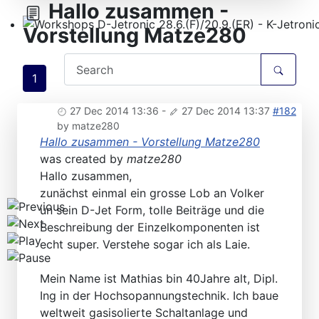
Hallo zusammen -
Vorstellung Matze280
Workshops D-Jetronic 28.6.(F)/20.9.(ER) - K-Jetronic(
1
27 Dec 2014 13:36
-
27 Dec 2014 13:37
#182
by
matze280
Hallo zusammen - Vorstellung Matze280
was created by
matze280
Hallo zusammen,
zunächst einmal ein grosse Lob an Volker
un sein D-Jet Form, tolle Beiträge und die
Beschreibung der Einzelkomponenten ist
echt super. Verstehe sogar ich als Laie.
Mein Name ist Mathias bin 40Jahre alt, Dipl.
Ing in der Hochsopannungstechnik. Ich baue
weltweit gasisolierte Schaltanlage und