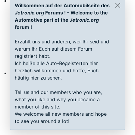
Willkommen auf der Automobilseite des
ECU D-Jetronic & KE-Jetronic: Test and tune
Jetronic.org
Forums ! - Welcome to the
Automotive part of the
Jetronic.org
forum !
Erzählt uns und anderen, wer Ihr seid und
warum Ihr Euch auf diesem Forum
registriert habt.
Ich heiße alle Auto-Begeisterten hier
herzlich willkommen und hoffe, Euch
häufig hier zu sehen.
MAP sensor type 1-3: Test, repair, tune
Tell us and our members who you are,
what you like and why you became a
member of this site.
We welcome all new members and hope
to see you around a lot!