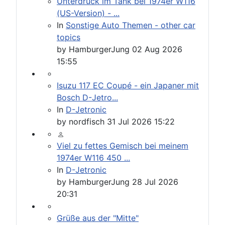
Unterdruck im Tank bei 1974er W116
(US-Version) - ...
In
Sonstige Auto Themen - other car
topics
by
HamburgerJung
02 Aug 2026
15:55
Isuzu 117 EC Coupé - ein Japaner mit
Bosch D-Jetro...
In
D-Jetronic
by
nordfisch
31 Jul 2026 15:22
Viel zu fettes Gemisch bei meinem
1974er W116 450 ...
In
D-Jetronic
by
HamburgerJung
28 Jul 2026
20:31
Grüße aus der "Mitte"