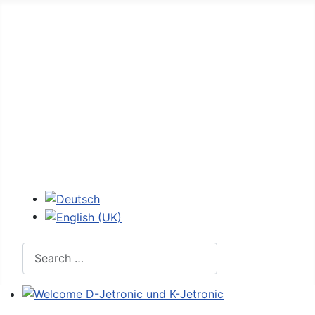
Home
Forum
D-Jetronic
JetroPedia
Workshops
Login
Select your language
Search
Welcome D-Jetronic und K-Jetronic