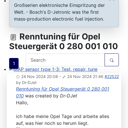
Großserien elektronische Einspritzung der
ECU D-Jetronic & KE-Jetronic: Test and tune
Welt. - Bosch's D-Jetronic was the first
mass-production electronic fuel injection.
Renntuning für Opel
Steuergerät 0 280 001 010
1
MAP sensor type 1-3: Test, repair, tune
24 Nov 2024 20:08
-
24 Nov 2024 21:46
#22522
by
Dr-DJet
Renntuning für Opel Steuergerät 0 280 001
010
was created by
Dr-DJet
Hallo,
ich habe meine Opel Tage und arbeite alles
auf, was hier noch so herum liegt.