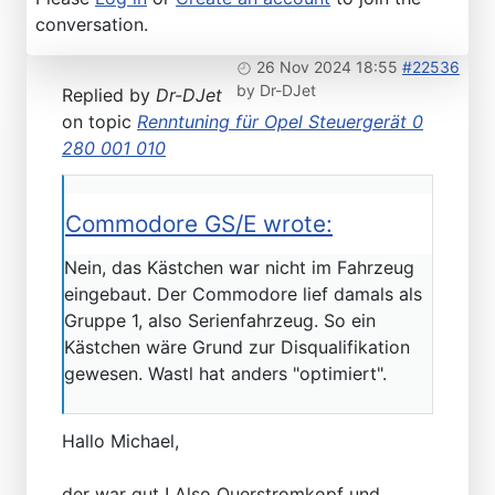
conversation.
26 Nov 2024 18:55
#22536
by
Dr-DJet
Replied by
Dr-DJet
on topic
Renntuning für Opel Steuergerät 0
280 001 010
Commodore GS/E wrote:
Nein, das Kästchen war nicht im Fahrzeug
eingebaut. Der Commodore lief damals als
Gruppe 1, also Serienfahrzeug. So ein
Kästchen wäre Grund zur Disqualifikation
gewesen. Wastl hat anders "optimiert".
Hallo Michael,
der war gut ! Also Querstromkopf und