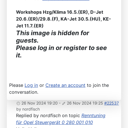
Workshops Hzg/Klima 16.5.(ER), D-Jet
20.6.(ER)/29.8.(F), KA-Jet 30.5.(HU), KE-
Jet 11.7.(ER)
This image is hidden for
guests.
Please log in or register to see
it.
Please
Log in
or
Create an account
to join the
conversation.
26 Nov 2024 19:20
-
26 Nov 2024 19:25
#22537
by
nordfisch
Replied by
nordfisch
on topic
Renntuning
für Opel Steuergerät 0 280 001 010