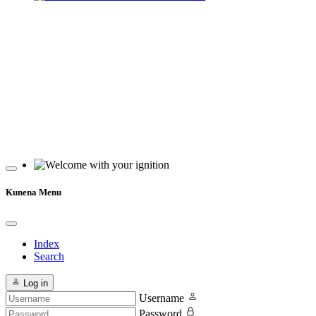
Welcome D-Jetronic und K-Jetronic
Welcome with your ignition
Kunena Menu
Index
Search
Log in
Username
Password