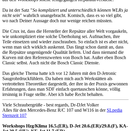
Da ist der Satz "
So kompliziert und unterschiedlich können WLRs ja
nicht sein
" wahrlich unangebracht. Komisch, dass es so viel gibt,
wo nach Deiner Aussage doch nur wenige reichen müssten.
Die Crux ist, dass die Hersteller der Repsätze aller Welt vorgaukeln,
wie unkompliziert eine solche Überholung sei. Aufmachen, ihre
Teile einsetzen und wieder zuschrauben. So einfach ist es aber nicht,
wenn man sich wirklich auskennt. Das fängt schon damit an, dass
die Repsätze ungenügende Qualität liefern. Und dass niemand die
Kurven mit den Referenzwerten von Bosch hat. Außer eben Bosch
Classic selbst. Auch nicht die Bosch Classic Dienste.
Das gleiche Thema hatte ich vor 12 Jahren mit den D-Jetronic
Saugrohrdruckfühlern. Da haben mich auch Werkstätten als
vertrottelten Theoretiker dargestellt, der ihre in der Praxis gewonnen
Erfahrungen, dass man SDF einfach quertauschen könne, völlig
irrsinnig in Frage stellte. Aber ich habe Recht behalten.
Viele Schraubergrüße - best regards, Dr-DJet Volker
Alles für den Mercedes-Benz R/C 107 und W116 in der
SLpedia
Sternzeit 107
Workshops Hzg/Klima 16.5.(ER), D-Jet 20.6.(ER)/29.8.(F), KA-