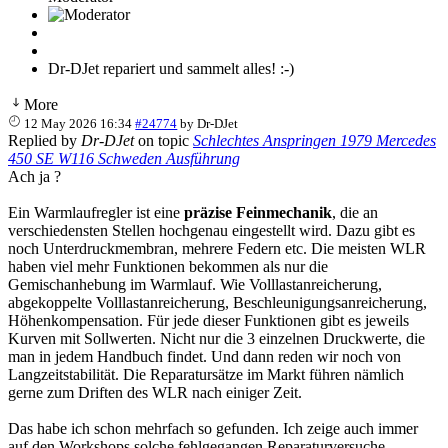
Dr-DJet repariert und sammelt alles! :-)
More
12 May 2026 16:34
#24774
by
Dr-DJet
Replied by
Dr-DJet
on topic
Schlechtes Anspringen 1979 Mercedes
450 SE W116 Schweden Ausführung
Ach ja ?
Ein Warmlaufregler ist eine
präzise Feinmechanik
, die an
verschiedensten Stellen hochgenau eingestellt wird. Dazu gibt es
noch Unterdruckmembran, mehrere Federn etc. Die meisten WLR
haben viel mehr Funktionen bekommen als nur die
Gemischanhebung im Warmlauf. Wie Volllastanreicherung,
abgekoppelte Volllastanreicherung, Beschleunigungsanreicherung,
Höhenkompensation. Für jede dieser Funktionen gibt es jeweils
Kurven mit Sollwerten. Nicht nur die 3 einzelnen Druckwerte, die
man in jedem Handbuch findet. Und dann reden wir noch von
Langzeitstabilität. Die Reparatursätze im Markt führen nämlich
gerne zum Driften des WLR nach einiger Zeit.
Das habe ich schon mehrfach so gefunden. Ich zeige auch immer
auf den Workshops solche fehlgegangen Reparaturversuche.