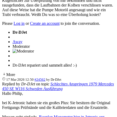
Kugelfischer zur Überprüfung von mir bekommen und nicht
rausgefunden, dass die Laufbahnen der Kolben verschlissen waren.
Auf diese Weise hat die Pumpe Motoröl angesaugt und wie ein
Trabi verbraucht. Weißt Du was so eine Überholung kostet?
Please
Log in
or
Create an account
to join the conversation.
Dr-DJet
Away
Moderator
Dr-DJet repariert und sammelt alles! :-)
More
17 Mar 2026 12:50
#24562
by
Dr-DJet
Replied by
Dr-DJet
on topic
Schlechtes Anspringen 1979 Mercedes
450 SE W116 Schweden Ausführung
Hallo Philip,
bei K-Jetronic haben sie ein großes Plus: Sie besitzen die Original
Fertigungs Prüfstände und die Kalibrierdaten und die Ersatzteile.
Messen geht einfach:
Bauplan Manometer hier in Jetronic.org