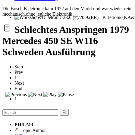
Die Bosch K-Jetronic kam 1972 auf den Markt und war wieder rein
mechanisch.ohne jegliche Elektronik
Workshops D-Jetronic 28.6.(F)/20.9.(ER) - K-Jetronic(KA&KE
Schlechtes Anspringen 1979
Mercedes 450 SE W116
Schweden Ausführung
Start
Prev
1
Next
End
1
PHILM3
Topic Author