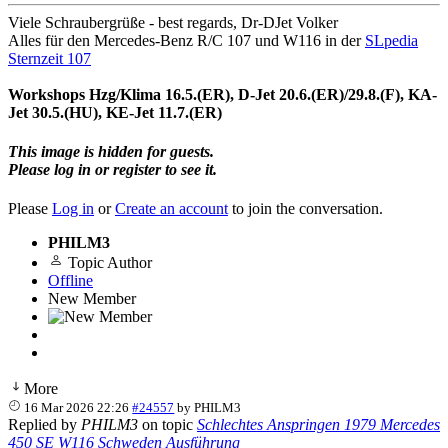
Viele Schraubergrüße - best regards, Dr-DJet Volker
Alles für den Mercedes-Benz R/C 107 und W116 in der
SLpedia
Sternzeit 107
Workshops Hzg/Klima 16.5.(ER), D-Jet 20.6.(ER)/29.8.(F), KA-
Jet 30.5.(HU), KE-Jet 11.7.(ER)
This image is hidden for guests.
Please log in or register to see it.
Please
Log in
or
Create an account
to join the conversation.
PHILM3
Topic Author
Offline
New Member
More
16 Mar 2026 22:26
#24557
by
PHILM3
Replied by
PHILM3
on topic
Schlechtes Anspringen 1979 Mercedes
450 SE W116 Schweden Ausführung