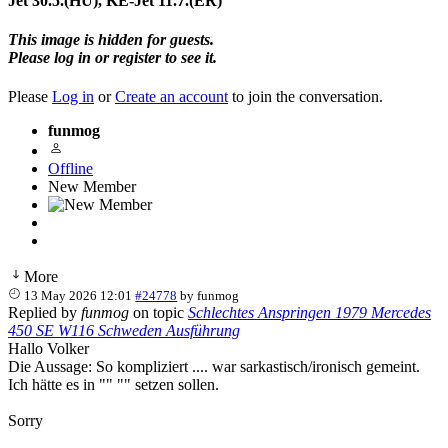
Jet 30.5.(HU), KE-Jet 11.7.(ER)
This image is hidden for guests.
Please log in or register to see it.
Please
Log in
or
Create an account
to join the conversation.
funmog
Offline
New Member
More
13 May 2026 12:01
#24778
by
funmog
Replied by
funmog
on topic
Schlechtes Anspringen 1979 Mercedes
450 SE W116 Schweden Ausführung
Hallo Volker
Die Aussage: So kompliziert .... war sarkastisch/ironisch gemeint.
Ich hätte es in "" "" setzen sollen.
Sorry