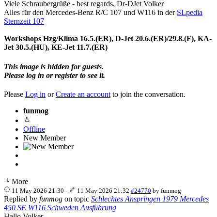
Viele Schraubergrüße - best regards, Dr-DJet Volker
Alles für den Mercedes-Benz R/C 107 und W116 in der
SLpedia
Sternzeit 107
Workshops Hzg/Klima 16.5.(ER), D-Jet 20.6.(ER)/29.8.(F), KA-
Jet 30.5.(HU), KE-Jet 11.7.(ER)
This image is hidden for guests.
Please log in or register to see it.
Please
Log in
or
Create an account
to join the conversation.
funmog
Offline
New Member
More
11 May 2026 21:30
-
11 May 2026 21:32
#24770
by
funmog
Replied by
funmog
on topic
Schlechtes Anspringen 1979 Mercedes
450 SE W116 Schweden Ausführung
Hallo Volker