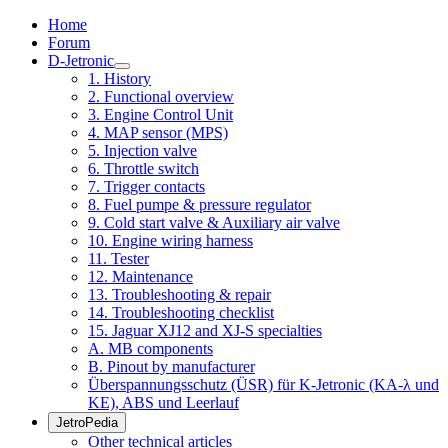
Home
Forum
D-Jetronic
1. History
2. Functional overview
3. Engine Control Unit
4. MAP sensor (MPS)
5. Injection valve
6. Throttle switch
7. Trigger contacts
8. Fuel pumpe & pressure regulator
9. Cold start valve & Auxiliary air valve
10. Engine wiring harness
11. Tester
12. Maintenance
13. Troubleshooting & repair
14. Troubleshooting checklist
15. Jaguar XJ12 and XJ-S specialties
A. MB components
B. Pinout by manufacturer
Überspannungsschutz (ÜSR) für K-Jetronic (KA-λ und
KE), ABS und Leerlauf
JetroPedia
Other technical articles