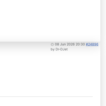
08 Jun 2026 20:30
#24896
by
Dr-DJet