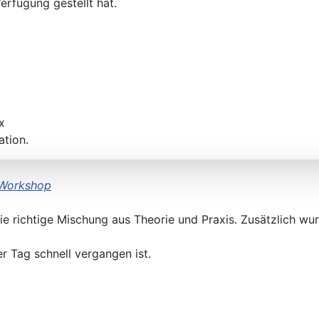
erfügung gestellt hat.
KA&KE) 31.5.(ER)/23.8.(F)
x
ation.
 Workshop
ie richtige Mischung aus Theorie und Praxis. Zusätzlich w
r Tag schnell vergangen ist.