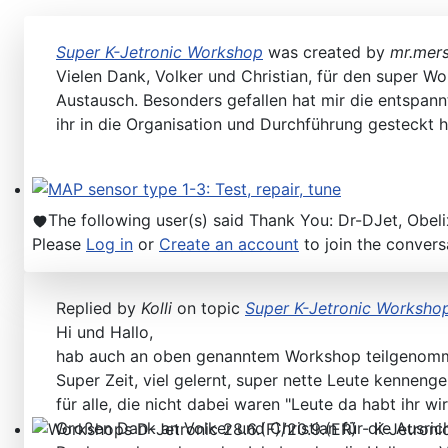
Super K-Jetronic Workshop
was created by
mr.mer
Vielen Dank, Volker und Christian, für den super Wo
Austausch. Besonders gefallen hat mir die entspann
ihr in die Organisation und Durchführung gesteckt
MAP sensor type 1-3: Test, repair, tune
The following user(s) said Thank You:
Dr-DJet
,
Obeli
Please
Log in
or
Create an account
to join the convers
Replied by
Kolli
on topic
Super K-Jetronic Worksho
Hi und Hallo,
hab auch an oben genanntem Workshop teilgenomm
Super Zeit, viel gelernt, super nette Leute kennenge
für alle, die nicht dabei waren "Leute da habt ihr wi
Großen Dank an Volker und Christian für die Ausric