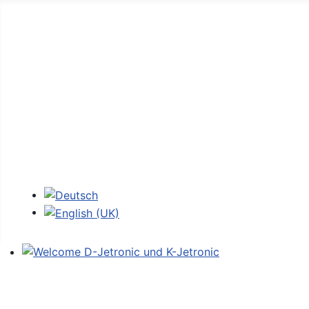
Home
Forum
D-Jetronic
JetroPedia
Workshops
Login
Select your language
Welcome D-Jetronic und K-Jetronic