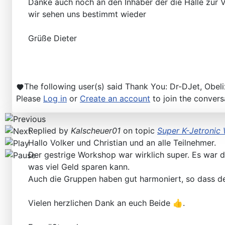
Danke auch noch an den Inhaber der die Halle zur V
Workshops D-Jetronic 28.6.(F)/20.9.(ER) - K-Jetronic(
wir sehen uns bestimmt wieder
Grüße Dieter
The following user(s) said Thank You:
Dr-DJet
,
Obeli
Please
Log in
or
Create an account
to join the convers
Replied by
Kalscheuer01
on topic
Super K-Jetronic
Hallo Volker und Christian und an alle Teilnehmer.
Der gestrige Workshop war wirklich super. Es war d
was viel Geld sparen kann.
Auch die Gruppen haben gut harmoniert, so dass de
Vielen herzlichen Dank an euch Beide 👍.