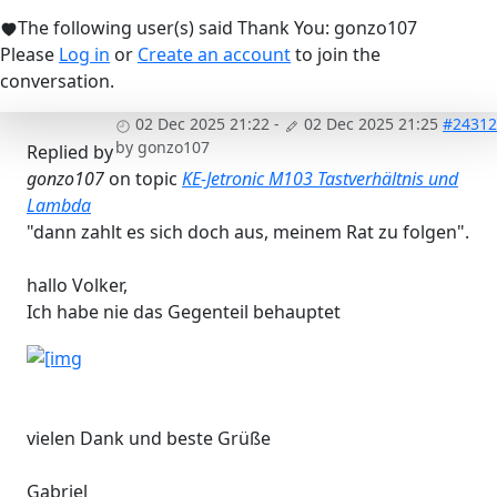
The following user(s) said Thank You:
gonzo107
Please
Log in
or
Create an account
to join the
conversation.
02 Dec 2025 21:22
-
02 Dec 2025 21:25
#24312
by
gonzo107
Replied by
gonzo107
on topic
KE-Jetronic M103 Tastverhältnis und
Lambda
"dann zahlt es sich doch aus, meinem Rat zu folgen".
hallo Volker,
Ich habe nie das Gegenteil behauptet
vielen Dank und beste Grüße
Gabriel