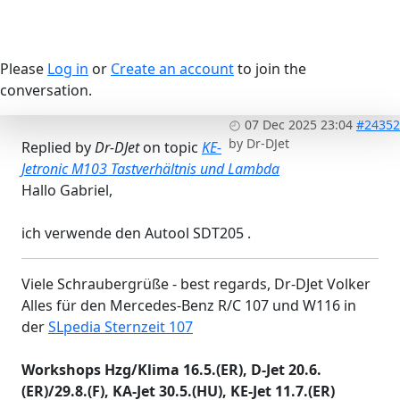
Please
Log in
or
Create an account
to join the
conversation.
07 Dec 2025 23:04
#24352
by
Dr-DJet
Replied by
Dr-DJet
on topic
KE-
Jetronic M103 Tastverhältnis und Lambda
Hallo Gabriel,
ich verwende den Autool SDT205 .
Viele Schraubergrüße - best regards, Dr-DJet Volker
Alles für den Mercedes-Benz R/C 107 und W116 in
der
SLpedia Sternzeit 107
Workshops Hzg/Klima 16.5.(ER), D-Jet 20.6.
(ER)/29.8.(F), KA-Jet 30.5.(HU), KE-Jet 11.7.(ER)