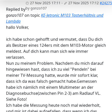
27 Nov 2025 17:11
-
27 Nov 2025 17:12
#24275
by
gonzo107
Replied by
gonzo107
on topic
KE-Jetronic M103 Tastverhältnis und
Lambda
hallo Volker,
ich habe schon gehofft und vermutet, dass Du dich
als Besitzer eines 124ers mit dem M103-Motor gleich
meldest. Auf dich kann man sich wie immer
verlassen.
Nun zu meinem Problem. Nachdem du mich darauf
hingewiesen hast, dass ich zu viel "Pendeln" bei
meiner TV-Messung hatte, wurde mir sofort klar,
dass ich da was falsch gemacht habe.Gemessen
habe ich nämlich mit einem Multimeter an der
Diagnosebuchse(zwischen Pin 2-3) am Radlauf VL.
Siehe Foto!
Ich habe die Messung heute noch mal wiederholt,
und mir ist dabei aufgefallen, dass wenn ich das