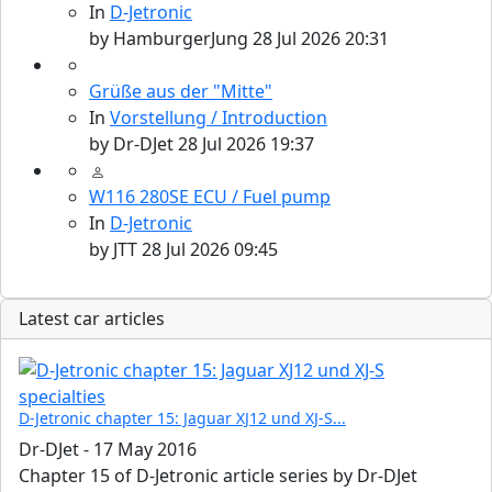
In
D-Jetronic
by
HamburgerJung
28 Jul 2026 20:31
Grüße aus der "Mitte"
In
Vorstellung / Introduction
by
Dr-DJet
28 Jul 2026 19:37
W116 280SE ECU / Fuel pump
In
D-Jetronic
by
JTT
28 Jul 2026 09:45
Latest car articles
D-Jetronic chapter 15: Jaguar XJ12 und XJ-S...
Dr-DJet
-
17 May 2016
Chapter 15 of D-Jetronic article series by Dr-DJet