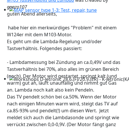
M103 Tastverhältnis und Lambda
was created by
gonzo107
guten Abend allerseits,
MAP sensor type 1-3: Test, repair, tune
habe hier ein merkwürdiges "Problem" mit einem
W124er mit dem M103-Motor.
Es geht um die Lambda-Regelung und/oder
Tastverhältnis. Folgendes passiert:
- Lambdamessung bei Zündung an ca.0,49V und das
Tastverhältnis bei 70%, also alles im grünen Bereich
(noch). Der Motor wird gestartet, springt kalt (und
warm) gut an, läuft unauffällig und nimmt gut Gas
Workshops D-Jetronic 28.6.(F)/20.9.(ER) - K-Jetronic(KA&K
an. Lambda noch kalt also kein Pendeln.
Das TV pendelt schön bei ca.50%. Wenn der Motor
nach einigen Minuten warm wird, steigt das TV auf
ca.85-93% und pendelt(!) um diesen Wert. Jetzt
meldet sich auch die Lambdasonde und springt wie
verrückt zwischen 0,0-0,9V. (Der Motor fängt ganz