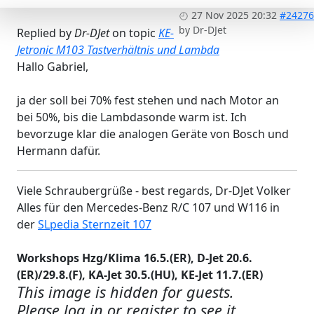
27 Nov 2025 20:32
#24276
by
Dr-DJet
Replied by
Dr-DJet
on topic
KE-
Jetronic M103 Tastverhältnis und Lambda
Hallo Gabriel,
ja der soll bei 70% fest stehen und nach Motor an
bei 50%, bis die Lambdasonde warm ist. Ich
bevorzuge klar die analogen Geräte von Bosch und
Hermann dafür.
Viele Schraubergrüße - best regards, Dr-DJet Volker
Alles für den Mercedes-Benz R/C 107 und W116 in
der
SLpedia Sternzeit 107
Workshops Hzg/Klima 16.5.(ER), D-Jet 20.6.
(ER)/29.8.(F), KA-Jet 30.5.(HU), KE-Jet 11.7.(ER)
This image is hidden for guests.
Please log in or register to see it.