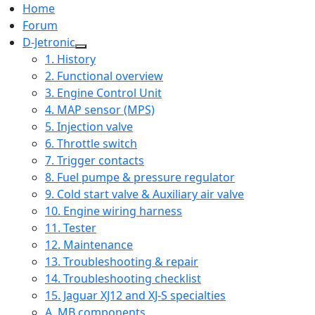
Home
Forum
D-Jetronic
1. History
2. Functional overview
3. Engine Control Unit
4. MAP sensor (MPS)
5. Injection valve
6. Throttle switch
7. Trigger contacts
8. Fuel pumpe & pressure regulator
9. Cold start valve & Auxiliary air valve
10. Engine wiring harness
11. Tester
12. Maintenance
13. Troubleshooting & repair
14. Troubleshooting checklist
15. Jaguar XJ12 and XJ-S specialties
A. MB components