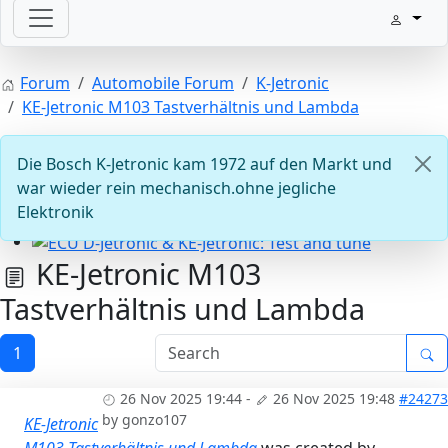
Welcome with your ignition
Forum
Automobile Forum
K-Jetronic
KE-Jetronic M103 Tastverhältnis und Lambda
Die Bosch K-Jetronic kam 1972 auf den Markt und
war wieder rein mechanisch.ohne jegliche
Elektronik
KE-Jetronic M103
ECU D-Jetronic & KE-Jetronic: Test and tune
Tastverhältnis und Lambda
1
26 Nov 2025 19:44
-
26 Nov 2025 19:48
#24273
by
gonzo107
KE-Jetronic