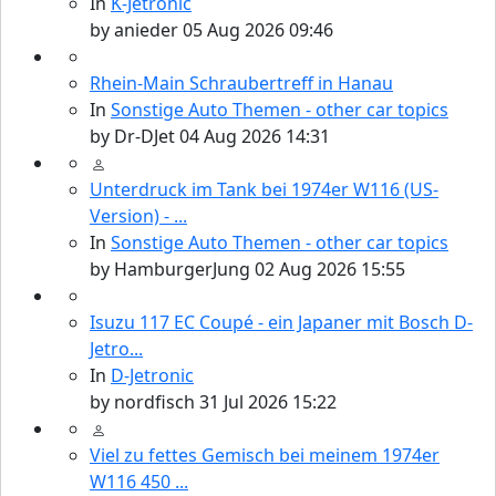
In
K-Jetronic
by
anieder
05 Aug 2026 09:46
Rhein-Main Schraubertreff in Hanau
In
Sonstige Auto Themen - other car topics
by
Dr-DJet
04 Aug 2026 14:31
Unterdruck im Tank bei 1974er W116 (US-
Version) - ...
In
Sonstige Auto Themen - other car topics
by
HamburgerJung
02 Aug 2026 15:55
Isuzu 117 EC Coupé - ein Japaner mit Bosch D-
Jetro...
In
D-Jetronic
by
nordfisch
31 Jul 2026 15:22
Viel zu fettes Gemisch bei meinem 1974er
W116 450 ...