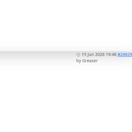
15 Jun 2026 19:48
#24929
by
Greaser