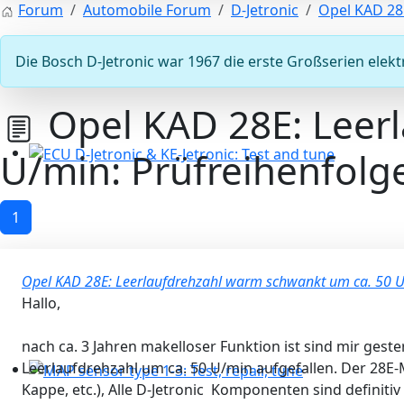
Forum
Automobile Forum
D-Jetronic
Opel KAD 28
Die Bosch D-Jetronic war 1967 die erste Großserien elektr
Opel KAD 28E: Leer
U/min: Prüfreihenfolg
ECU D-Jetronic & KE-Jetronic: Test and tune
1
Opel KAD 28E: Leerlaufdrehzahl warm schwankt um ca. 50 U
Hallo,
nach ca. 3 Jahren makelloser Funktion ist sind mir g
Leerlaufdrehzahl um ca. 50 U/min aufgefallen. Der 28E
Kappe, etc.), Alle D-Jetronic Komponenten sind defini
MAP sensor type 1-3: Test, repair, tune