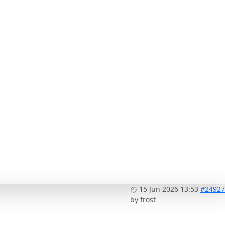
.
15 Jun 2026 13:53
#24927
by
frost