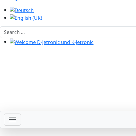
Select your language
Search
Welcome D-Jetronic und K-Jetronic
Welcome with your ignition