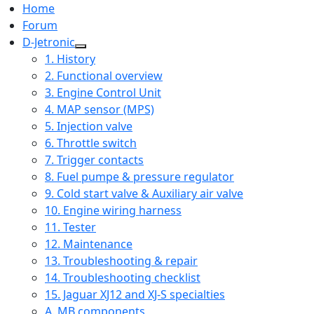
Home
Forum
D-Jetronic
1. History
2. Functional overview
3. Engine Control Unit
4. MAP sensor (MPS)
5. Injection valve
6. Throttle switch
7. Trigger contacts
8. Fuel pumpe & pressure regulator
9. Cold start valve & Auxiliary air valve
10. Engine wiring harness
11. Tester
12. Maintenance
13. Troubleshooting & repair
14. Troubleshooting checklist
15. Jaguar XJ12 and XJ-S specialties
A. MB components