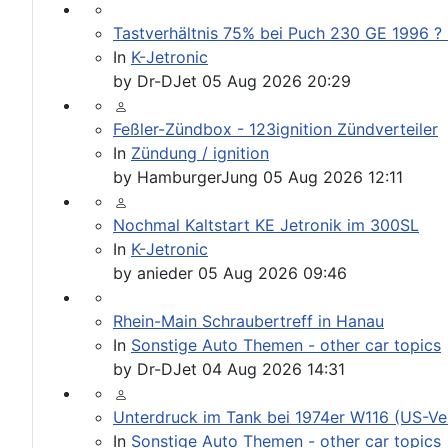
Tastverhältnis 75% bei Puch 230 GE 1996 ? - 
In
K-Jetronic
by
Dr-DJet
05 Aug 2026 20:29
Feßler-Zündbox - 123ignition Zündverteiler
In
Zündung / ignition
by
HamburgerJung
05 Aug 2026 12:11
Nochmal Kaltstart KE Jetronik im 300SL
In
K-Jetronic
by
anieder
05 Aug 2026 09:46
Rhein-Main Schraubertreff in Hanau
In
Sonstige Auto Themen - other car topics
by
Dr-DJet
04 Aug 2026 14:31
Unterdruck im Tank bei 1974er W116 (US-Vers
In
Sonstige Auto Themen - other car topics