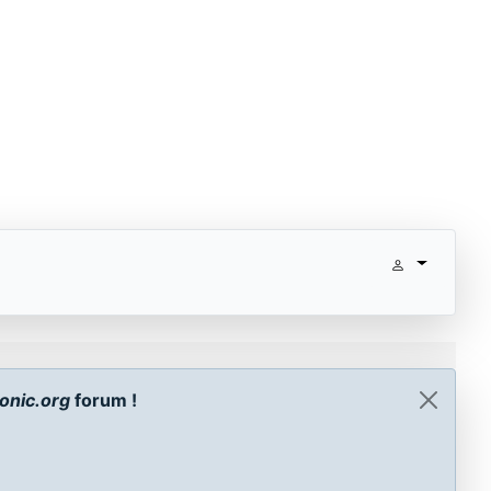
onic.org
forum !