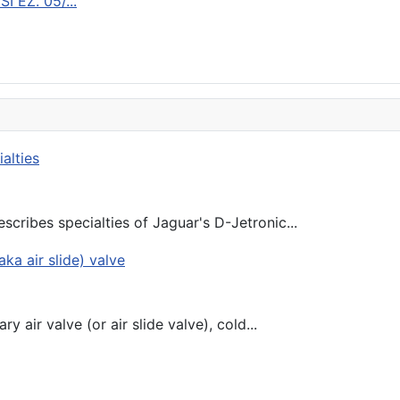
 EZ. 05/...
scribes specialties of Jaguar's D-Jetronic...
y air valve (or air slide valve), cold...