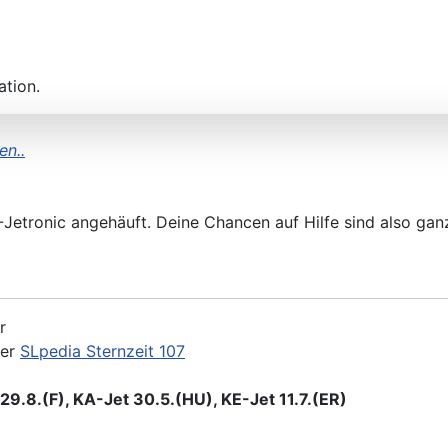
KA&KE) 31.5.(ER)/23.8.(F)
ation.
en..
A-Jetronic angehäuft. Deine Chancen auf Hilfe sind also g
r
der
SLpedia Sternzeit 107
9.8.(F), KA-Jet 30.5.(HU), KE-Jet 11.7.(ER)