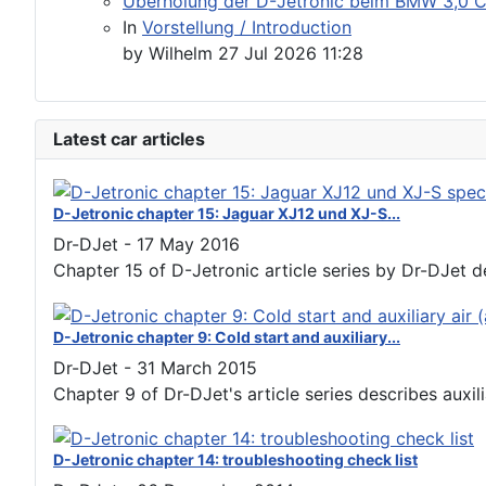
Überholung der D-Jetronic beim BMW 3,0 CSI
In
Vorstellung / Introduction
by
Wilhelm
27 Jul 2026 11:28
Latest car articles
D-Jetronic chapter 15: Jaguar XJ12 und XJ-S...
Dr-DJet
-
17 May 2016
Chapter 15 of D-Jetronic article series by Dr-DJet de
D-Jetronic chapter 9: Cold start and auxiliary...
Dr-DJet
-
31 March 2015
Chapter 9 of Dr-DJet's article series describes auxiliar
D-Jetronic chapter 14: troubleshooting check list