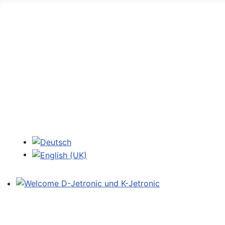
Home
Forum
D-Jetronic
JetroPedia
Workshops
Login
Select your language
Welcome D-Jetronic und K-Jetronic