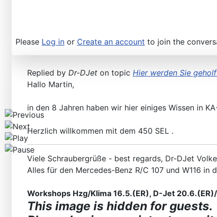
Workshops D-Jetronic 28.6.(F)/20.9.(ER) - K-Jetronic(
Please
Log in
or
Create an account
to join the convers
Replied by
Dr-DJet
on topic
Hier werden Sie geholf
Hallo Martin,
in den 8 Jahren haben wir hier einiges Wissen in K
Herzlich willkommen mit dem 450 SEL .
Viele Schraubergrüße - best regards, Dr-DJet Volke
Alles für den Mercedes-Benz R/C 107 und W116 in 
Workshops Hzg/Klima 16.5.(ER), D-Jet 20.6.(ER)/2
This image is hidden for guests.