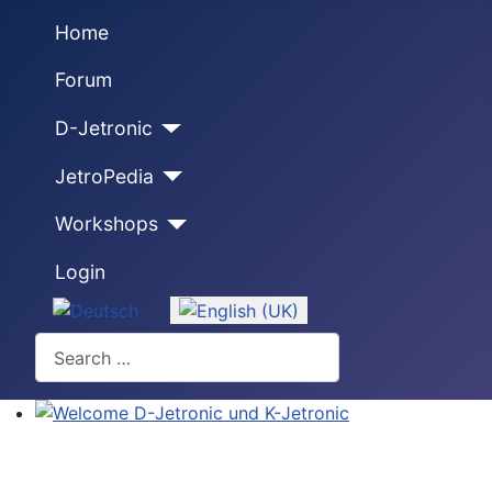
Home
Forum
D-Jetronic
JetroPedia
Workshops
Login
Select your language
Search
Welcome D-Jetronic und K-Jetronic