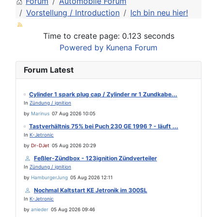
Forum
Automobile Forum
Vorstellung / Introduction
Ich bin neu hier!
Time to create page: 0.123 seconds
Powered by
Kunena Forum
Forum Latest
Cylinder 1 spark plug cap / Zylinder nr 1 Zundkabe...
In
Zündung / ignition
by
Marinus
07 Aug 2026 10:05
Tastverhältnis 75% bei Puch 230 GE 1996 ? - läuft ...
In
K-Jetronic
by
Dr-DJet
05 Aug 2026 20:29
Feßler-Zündbox - 123ignition Zündverteiler
In
Zündung / ignition
by
HamburgerJung
05 Aug 2026 12:11
Nochmal Kaltstart KE Jetronik im 300SL
In
K-Jetronic
by
anieder
05 Aug 2026 09:46