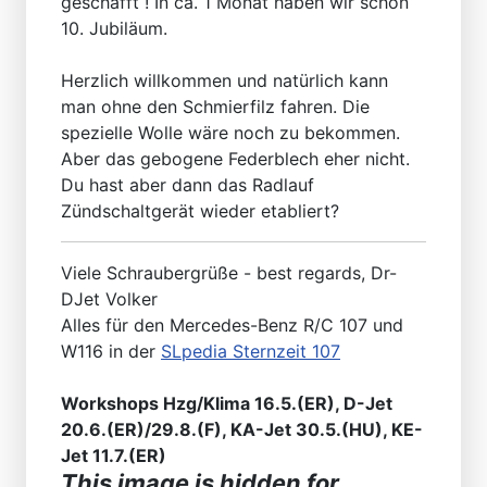
geschafft ! In ca. 1 Monat haben wir schon
10. Jubiläum.
Herzlich willkommen und natürlich kann
man ohne den Schmierfilz fahren. Die
spezielle Wolle wäre noch zu bekommen.
Aber das gebogene Federblech eher nicht.
Du hast aber dann das Radlauf
Zündschaltgerät wieder etabliert?
Viele Schraubergrüße - best regards, Dr-
DJet Volker
Alles für den Mercedes-Benz R/C 107 und
W116 in der
SLpedia Sternzeit 107
Workshops Hzg/Klima 16.5.(ER), D-Jet
20.6.(ER)/29.8.(F), KA-Jet 30.5.(HU), KE-
Jet 11.7.(ER)
This image is hidden for