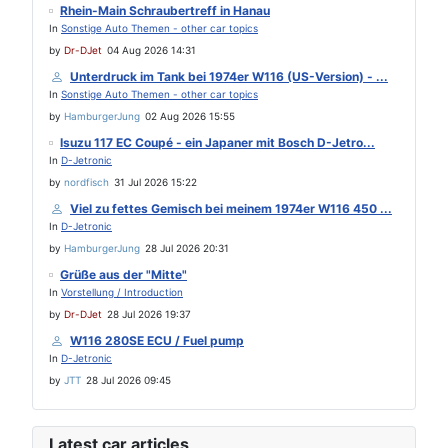
Rhein-Main Schraubertreff in Hanau
In
Sonstige Auto Themen - other car topics
by
Dr-DJet
04 Aug 2026 14:31
Unterdruck im Tank bei 1974er W116 (US-Version) - ...
In
Sonstige Auto Themen - other car topics
by
HamburgerJung
02 Aug 2026 15:55
Isuzu 117 EC Coupé - ein Japaner mit Bosch D-Jetro...
In
D-Jetronic
by
nordfisch
31 Jul 2026 15:22
Viel zu fettes Gemisch bei meinem 1974er W116 450 ...
In
D-Jetronic
by
HamburgerJung
28 Jul 2026 20:31
Grüße aus der "Mitte"
In
Vorstellung / Introduction
by
Dr-DJet
28 Jul 2026 19:37
W116 280SE ECU / Fuel pump
In
D-Jetronic
by
JTT
28 Jul 2026 09:45
Latest car articles