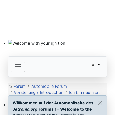
Welcome with your ignition
Forum
Automobile Forum
Vorstellung / Introduction
Ich bin neu hier!
Willkommen auf der Automobilseite des
Jetronic.org
Forums ! - Welcome to the
ECU D-Jetronic & KE-Jetronic: Test and tune