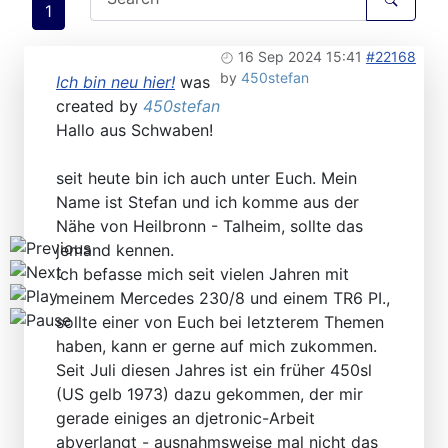
1
Workshops D-Jetronic 28.6.(F)/20.9.(ER) - K-Jetronic(
16 Sep 2024 15:41
#22168
by
450stefan
Ich bin neu hier!
was
created by
450stefan
Hallo aus Schwaben!
seit heute bin ich auch unter Euch. Mein
Name ist Stefan und ich komme aus der
Nähe von Heilbronn - Talheim, sollte das
jemand kennen.
Ich befasse mich seit vielen Jahren mit
meinem Mercedes 230/8 und einem TR6 PI.,
sollte einer von Euch bei letzterem Themen
haben, kann er gerne auf mich zukommen.
Seit Juli diesen Jahres ist ein früher 450sl
(US gelb 1973) dazu gekommen, der mir
gerade einiges an djetronic-Arbeit
abverlangt - ausnahmsweise mal nicht das