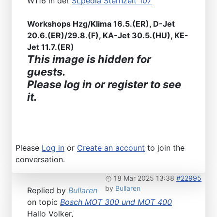
W116 in der
SLpedia Sternzeit 107
Workshops Hzg/Klima 16.5.(ER), D-Jet
20.6.(ER)/29.8.(F), KA-Jet 30.5.(HU), KE-
Jet 11.7.(ER)
This image is hidden for
guests.
Please log in or register to see
it.
Please
Log in
or
Create an account
to join the
conversation.
18 Mar 2025 13:38
#22995
by
Bullaren
Replied by
Bullaren
on topic
Bosch MOT 300 und MOT 400
Hallo Volker,