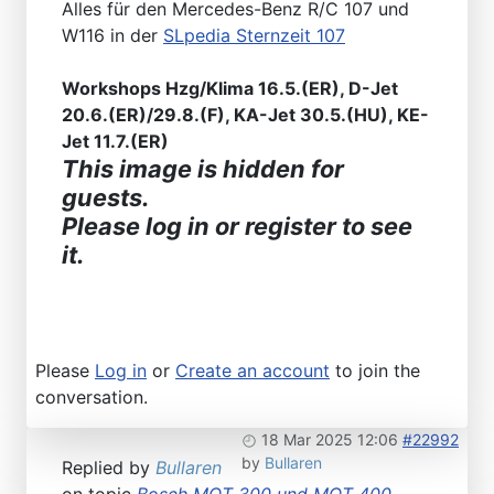
Alles für den Mercedes-Benz R/C 107 und
W116 in der
SLpedia Sternzeit 107
Workshops Hzg/Klima 16.5.(ER), D-Jet
20.6.(ER)/29.8.(F), KA-Jet 30.5.(HU), KE-
Jet 11.7.(ER)
This image is hidden for
guests.
Please log in or register to see
it.
Please
Log in
or
Create an account
to join the
conversation.
18 Mar 2025 12:06
#22992
by
Bullaren
Replied by
Bullaren
on topic
Bosch MOT 300 und MOT 400