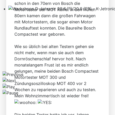
schon in den 70ern von Bosch die
Motortester der MOT Reihe. In den frühen
Workshops D-Jetronic 28.6.(F)/20.9.(ER) - K-Jetronic(
80ern kamen dann die großen Fahrwagen
mit Motortestern, die sogar einen Motor
Rundlauftest konnten. Die Baureihe Bosch
Compactest war geboren.
Wie so üblich bei alten Testern gehen sie
nicht mehr, wenn man sie auch dem
Dornröschenschlaf hervor holt. Nach
monatelangem Frust ist es mir endlich
gelungen, meine beiden Bosch Compactest
Motortester MOT 300 und
Zündungsoszilloskop MOT 400 vor 2
Wochen zu reparieren und auch zu testen.
Mein Wohnzimmertisch ist wieder frei!
Die beiden Tester hatte ich vor Jahren