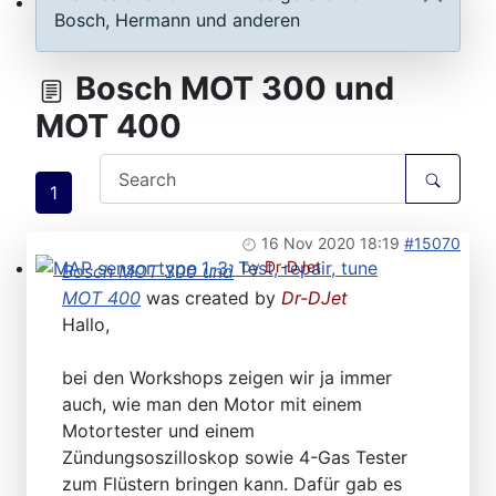
Bosch, Hermann und anderen
ECU D-Jetronic & KE-Jetronic: Test and tune
Bosch MOT 300 und
MOT 400
1
16 Nov 2020 18:19
#15070
by
Dr-DJet
Bosch MOT 300 und
MAP sensor type 1-3: Test, repair, tune
MOT 400
was created by
Dr-DJet
Hallo,
bei den Workshops zeigen wir ja immer
auch, wie man den Motor mit einem
Motortester und einem
Zündungsoszilloskop sowie 4-Gas Tester
zum Flüstern bringen kann. Dafür gab es