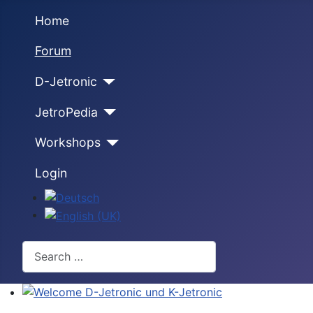
Home
Forum
D-Jetronic
JetroPedia
Workshops
Login
Select your language
Search
Welcome D-Jetronic und K-Jetronic