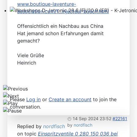
www.boutique-laventure-
association.com/f...injecteur-bosch.html
Workshops D-Jetronic 28.6.(F)/20.9.(ER) - K-Jetronic(
Offensichtlich ein Nachbau aus China
Hat jemand schon Erfahrungen damit
gemacht?
Viele Grüße
Heinrich
Please
Log in
or
Create an account
to join the
conversation.
14 Sep 2024 23:52
#22161
by
nordfisch
Replied by
nordfisch
on topic
Einspritzventile 0 280 150 036 bei