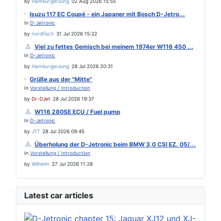
by
HamburgerJung
02 Aug 2026 15:55
Isuzu 117 EC Coupé - ein Japaner mit Bosch D-Jetro...
In
D-Jetronic
by
nordfisch
31 Jul 2026 15:22
Viel zu fettes Gemisch bei meinem 1974er W116 450 ...
In
D-Jetronic
by
HamburgerJung
28 Jul 2026 20:31
Grüße aus der "Mitte"
In
Vorstellung / Introduction
by
Dr-DJet
28 Jul 2026 19:37
W116 280SE ECU / Fuel pump
In
D-Jetronic
by
JTT
28 Jul 2026 09:45
Überholung der D-Jetronic beim BMW 3,0 CSI EZ. 05/...
In
Vorstellung / Introduction
by
Wilhelm
27 Jul 2026 11:28
Latest car articles