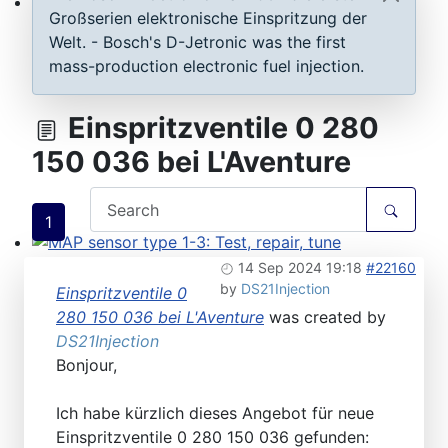
Großserien elektronische Einspritzung der
ECU D-Jetronic & KE-Jetronic: Test and tune
Welt. - Bosch's D-Jetronic was the first
mass-production electronic fuel injection.
Einspritzventile 0 280
150 036 bei L'Aventure
1
MAP sensor type 1-3: Test, repair, tune
14 Sep 2024 19:18
#22160
by
DS21Injection
Einspritzventile 0
280 150 036 bei L'Aventure
was created by
DS21Injection
Bonjour,
Ich habe kürzlich dieses Angebot für neue
Einspritzventile 0 280 150 036 gefunden: