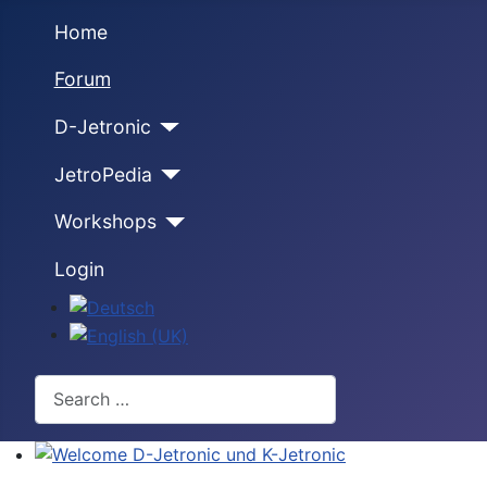
Home
Forum
D-Jetronic
JetroPedia
Workshops
Login
Select your language
Search
Welcome D-Jetronic und K-Jetronic