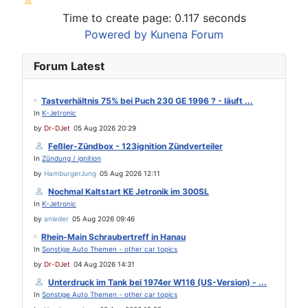
Time to create page: 0.117 seconds
Powered by
Kunena Forum
Forum Latest
Tastverhältnis 75% bei Puch 230 GE 1996 ? - läuft ...
In
K-Jetronic
by
Dr-DJet
05 Aug 2026 20:29
Feßler-Zündbox - 123ignition Zündverteiler
In
Zündung / ignition
by
HamburgerJung
05 Aug 2026 12:11
Nochmal Kaltstart KE Jetronik im 300SL
In
K-Jetronic
by
anieder
05 Aug 2026 09:46
Rhein-Main Schraubertreff in Hanau
In
Sonstige Auto Themen - other car topics
by
Dr-DJet
04 Aug 2026 14:31
Unterdruck im Tank bei 1974er W116 (US-Version) - ...
In
Sonstige Auto Themen - other car topics