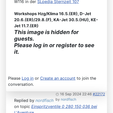
W116 in der
SLpedia Sternzeit 107
Workshops Hzg/Klima 16.5.(ER), D-Jet
20.6.(ER)/29.8.(F), KA-Jet 30.5.(HU), KE-
Jet 11.7.(ER)
This image is hidden for
guests.
Please log in or register to see
it.
Please
Log in
or
Create an account
to join the
conversation.
16 Sep 2024 22:46
#22172
by
nordfisch
Replied by
nordfisch
on topic
Einspritzventile 0 280 150 036 bei
L'Aventure