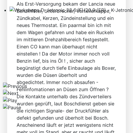
Als Erst-Versorgung bekam der Lancia neue
Benzinfilter, Unterbrecher, Verteilerkappe,
Workshops D-Jetronic 28.6.(F)/20.9.(ER) - K-Jetronic(
Zündkabel, Kerzen, Zündeinstellung und ein
neues Thermostat. Ein paarmal bin ich mit
dem Wagen gefahren und habe ein Ruckeln
im mittleren Drehzahlbereich festgestellt.
Einen CO kann man überhaupt nicht
einstellen ! Da der Motor immer noch voll
Benzin lief, bis ins Öl ! , sicher auch
begünstigt durch tiefe Einbaulage als Boxer,
wurden die Düsen überholt und
abgedichtet. Immer noch absaufen -
Fehlinfomationen an Düsen zum Öffnen ?
Die Kontakte unterhalb des Zündverteilers
wurden geprüft, laut Boschdienst geben sie
die richtigen Signale- der Druckfühler als
defekt gefunden und überholt bei Bosch.
Anscheinend läuft er jetzt wenigstens nicht
mehr voll im Stand, aber er raucht und läuft