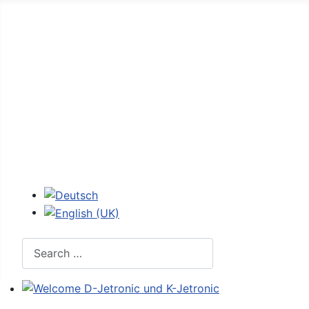
Home
Forum
D-Jetronic
JetroPedia
Workshops
Login
Select your language
Search
Welcome D-Jetronic und K-Jetronic