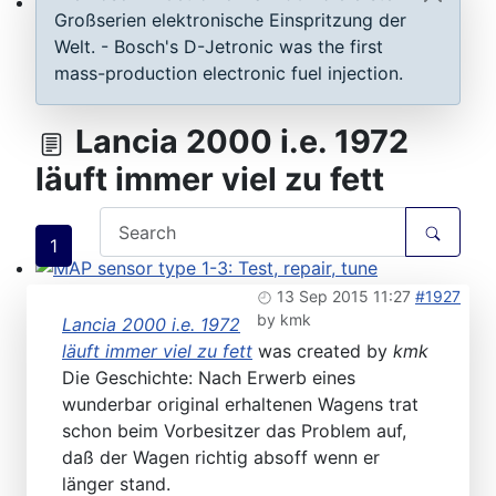
Großserien elektronische Einspritzung der
ECU D-Jetronic & KE-Jetronic: Test and tune
Welt. - Bosch's D-Jetronic was the first
mass-production electronic fuel injection.
Lancia 2000 i.e. 1972
läuft immer viel zu fett
1
MAP sensor type 1-3: Test, repair, tune
13 Sep 2015 11:27
#1927
by
kmk
Lancia 2000 i.e. 1972
läuft immer viel zu fett
was created by
kmk
Die Geschichte: Nach Erwerb eines
wunderbar original erhaltenen Wagens trat
schon beim Vorbesitzer das Problem auf,
daß der Wagen richtig absoff wenn er
länger stand.