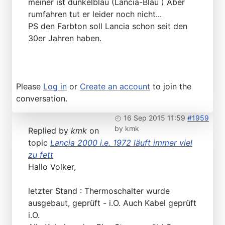
meiner ist dunkelblau (Lancia-Blau ) Aber
rumfahren tut er leider noch nicht...
PS den Farbton soll Lancia schon seit den
30er Jahren haben.
Please
Log in
or
Create an account
to join the
conversation.
16 Sep 2015 11:59
#1959
by
kmk
Replied by
kmk
on
topic
Lancia 2000 i.e. 1972 läuft immer viel
zu fett
Hallo Volker,
letzter Stand : Thermoschalter wurde
ausgebaut, geprüft - i.O. Auch Kabel geprüft
i.O.