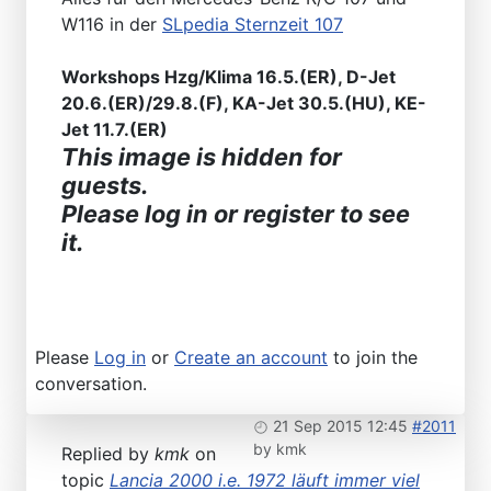
W116 in der
SLpedia Sternzeit 107
Workshops Hzg/Klima 16.5.(ER), D-Jet
20.6.(ER)/29.8.(F), KA-Jet 30.5.(HU), KE-
Jet 11.7.(ER)
This image is hidden for
guests.
Please log in or register to see
it.
Please
Log in
or
Create an account
to join the
conversation.
21 Sep 2015 12:45
#2011
by
kmk
Replied by
kmk
on
topic
Lancia 2000 i.e. 1972 läuft immer viel