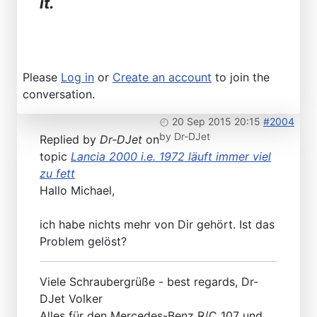
it.
Please
Log in
or
Create an account
to join the
conversation.
20 Sep 2015 20:15
#2004
by
Dr-DJet
Replied by
Dr-DJet
on
topic
Lancia 2000 i.e. 1972 läuft immer viel
zu fett
Hallo Michael,
ich habe nichts mehr von Dir gehört. Ist das
Problem gelöst?
Viele Schraubergrüße - best regards, Dr-
DJet Volker
Alles für den Mercedes-Benz R/C 107 und