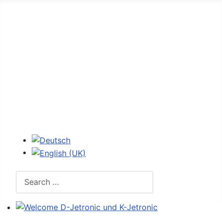
Home
Forum
D-Jetronic
JetroPedia
Workshops
Login
Select your language
Search
Welcome D-Jetronic und K-Jetronic