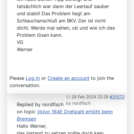
tatsächlich war dann der Leerlauf sauber
und stabil! Das Problem liegt am
Schlauchanschluß am BKV. Der ist nicht
dicht. Werde mal sehen, ob und wie ich das
Problem lösen kann.
VG
Werner
Please
Log in
or
Create an account
to join the
conversation.
29 Feb 2024 22:29
#21072
by
nordfisch
Replied by
nordfisch
on topic
Volvo 164E Drehzahl erhöht beim
Bremsen
Hallo Werner,
das instand zu setzen sollte doch kein