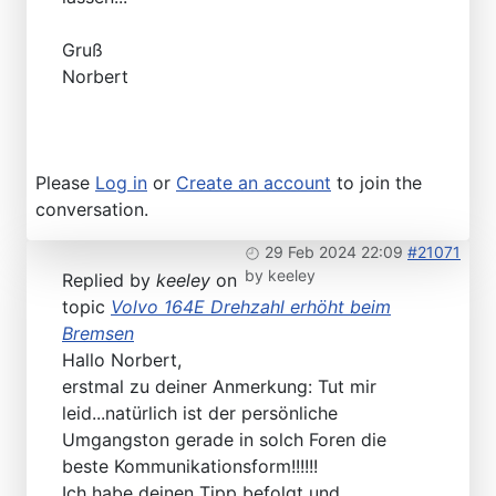
Gruß
Norbert
Please
Log in
or
Create an account
to join the
conversation.
29 Feb 2024 22:09
#21071
by
keeley
Replied by
keeley
on
topic
Volvo 164E Drehzahl erhöht beim
Bremsen
Hallo Norbert,
erstmal zu deiner Anmerkung: Tut mir
leid...natürlich ist der persönliche
Umgangston gerade in solch Foren die
beste Kommunikationsform!!!!!!
Ich habe deinen Tipp befolgt und