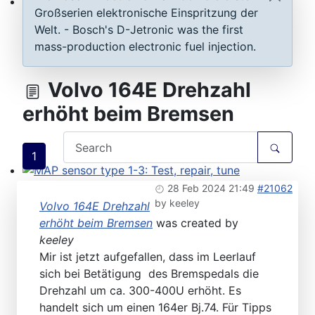
Großserien elektronische Einspritzung der
ECU D-Jetronic & KE-Jetronic: Test and tune
Welt. - Bosch's D-Jetronic was the first
mass-production electronic fuel injection.
Volvo 164E Drehzahl
erhöht beim Bremsen
1
MAP sensor type 1-3: Test, repair, tune
28 Feb 2024 21:49
#21062
by
keeley
Volvo 164E Drehzahl
erhöht beim Bremsen
was created by
keeley
Mir ist jetzt aufgefallen, dass im Leerlauf
sich bei Betätigung des Bremspedals die
Drehzahl um ca. 300-400U erhöht. Es
handelt sich um einen 164er Bj.74. Für Tipps