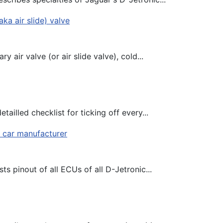
y air valve (or air slide valve), cold...
tailled checklist for ticking off every...
ts pinout of all ECUs of all D-Jetronic...