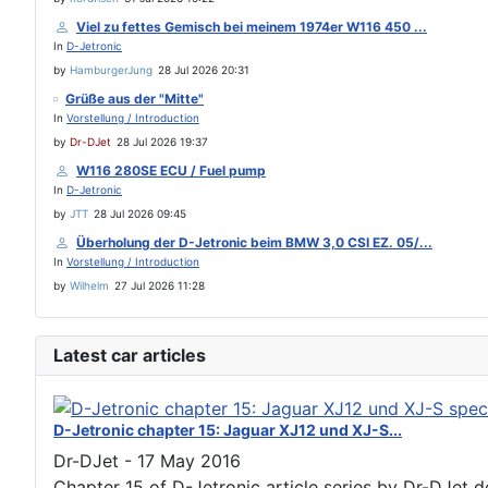
Viel zu fettes Gemisch bei meinem 1974er W116 450 ...
In
D-Jetronic
by
HamburgerJung
28 Jul 2026 20:31
Grüße aus der "Mitte"
In
Vorstellung / Introduction
by
Dr-DJet
28 Jul 2026 19:37
W116 280SE ECU / Fuel pump
In
D-Jetronic
by
JTT
28 Jul 2026 09:45
Überholung der D-Jetronic beim BMW 3,0 CSI EZ. 05/...
In
Vorstellung / Introduction
by
Wilhelm
27 Jul 2026 11:28
Latest car articles
D-Jetronic chapter 15: Jaguar XJ12 und XJ-S...
Dr-DJet
-
17 May 2016
Chapter 15 of D-Jetronic article series by Dr-DJet de