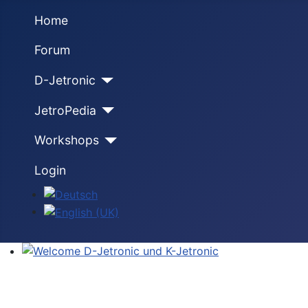
Home
Forum
D-Jetronic
JetroPedia
Workshops
Login
Select your language
Welcome D-Jetronic und K-Jetronic