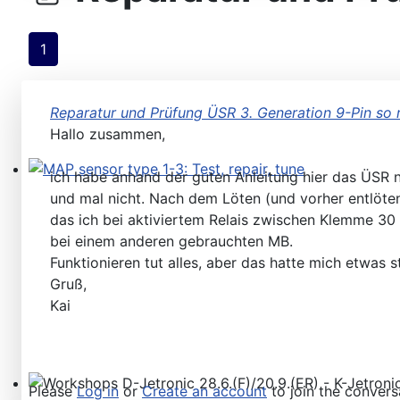
1
Reparatur und Prüfung ÜSR 3. Generation 9-Pin so r
Hallo zusammen,
ich habe anhand der guten Anleitung hier das ÜSR 
MAP sensor type 1-3: Test, repair, tune
und mal nicht. Nach dem Löten (und vorher entlöte
das ich bei aktiviertem Relais zwischen Klemme 3
bei einem anderen gebrauchten MB.
Funktionieren tut alles, aber das hatte mich etwas s
Gruß,
Kai
Please
Log in
or
Create an account
to join the convers