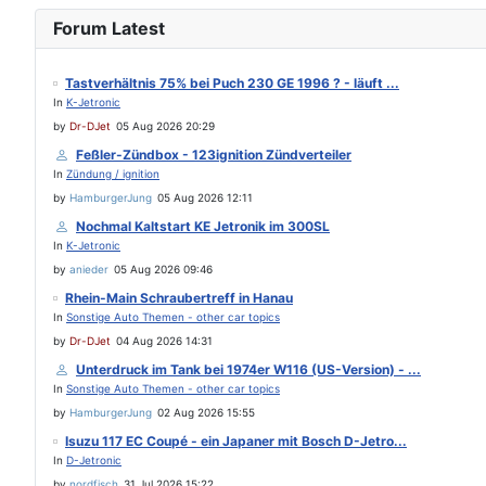
Forum Latest
Tastverhältnis 75% bei Puch 230 GE 1996 ? - läuft ...
In
K-Jetronic
by
Dr-DJet
05 Aug 2026 20:29
Feßler-Zündbox - 123ignition Zündverteiler
In
Zündung / ignition
by
HamburgerJung
05 Aug 2026 12:11
Nochmal Kaltstart KE Jetronik im 300SL
In
K-Jetronic
by
anieder
05 Aug 2026 09:46
Rhein-Main Schraubertreff in Hanau
In
Sonstige Auto Themen - other car topics
by
Dr-DJet
04 Aug 2026 14:31
Unterdruck im Tank bei 1974er W116 (US-Version) - ...
In
Sonstige Auto Themen - other car topics
by
HamburgerJung
02 Aug 2026 15:55
Isuzu 117 EC Coupé - ein Japaner mit Bosch D-Jetro...
In
D-Jetronic
by
nordfisch
31 Jul 2026 15:22