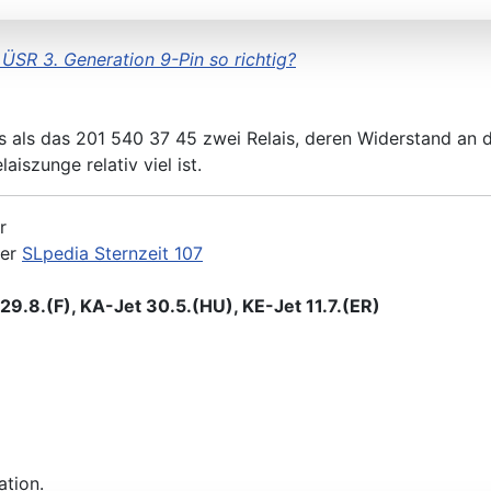
KA&KE) 31.5.(ER)/23.8.(F)
ÜSR 3. Generation 9-Pin so richtig?
 als das 201 540 37 45 zwei Relais, deren Widerstand an 
iszunge relativ viel ist.
r
der
SLpedia Sternzeit 107
9.8.(F), KA-Jet 30.5.(HU), KE-Jet 11.7.(ER)
ation.