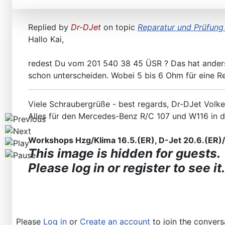
Workshops D-Jetronic 28.6.(F)/20.9.(ER) - K-Jetronic(
Replied by
Dr-DJet
on topic
Reparatur und Prüfung 
Hallo Kai,
redest Du vom 201 540 38 45 ÜSR ? Das hat anders
schon unterscheiden. Wobei 5 bis 6 Ohm für eine Rela
Viele Schraubergrüße - best regards, Dr-DJet Volke
Alles für den Mercedes-Benz R/C 107 und W116 in 
Workshops Hzg/Klima 16.5.(ER), D-Jet 20.6.(ER)/2
This image is hidden for guests.
Please log in or register to see it.
Please
Log in
or
Create an account
to join the convers